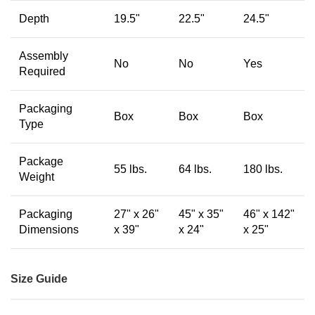
Depth
19.5"
22.5"
24.5"
Assembly
No
No
Yes
Required
Packaging
Box
Box
Box
Type
Package
55 lbs.
64 lbs.
180 lbs.
Weight
Packaging
27" x 26"
45" x 35"
46" x 142"
Dimensions
x 39"
x 24"
x 25"
Size Guide