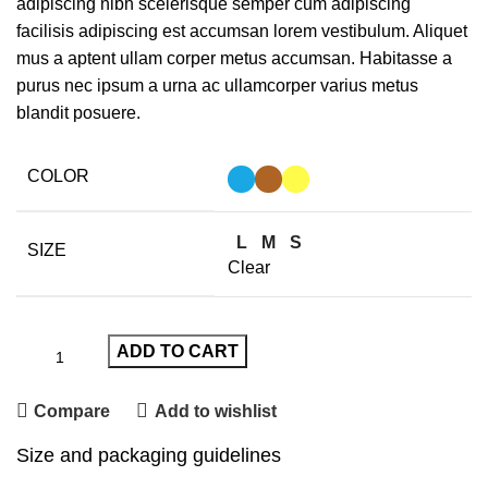
adipiscing nibh scelerisque semper cum adipiscing
facilisis adipiscing est accumsan lorem vestibulum. Aliquet
mus a aptent ullam corper metus accumsan. Habitasse a
purus nec ipsum a urna ac ullamcorper varius metus
blandit posuere.
COLOR
L
M
S
SIZE
Clear
ADD TO CART
Compare
Add to wishlist
Size and packaging guidelines