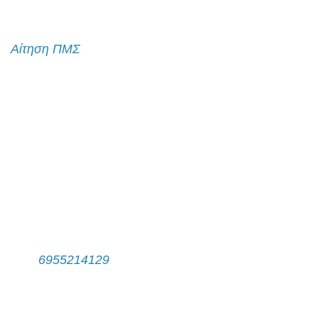
Αίτηση εισαγωγής
Αίτηση ΠΜΣ
Λίστα Επικοινωνίας
Γραφτείτε στη λίστα επικοινωνίας
Επικοινωνία
Γραμματεία Π.Μ.Σ.
Τηλ:
6955214129
Δευτέρα - Παρασκευή, 11:00 π.μ. - 14:00 μ.μ.