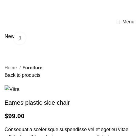
ΠΡΟΓΡΑΜΜΑ ΜΕΤΑΠΤΥΧΙΑΚΩΝ ΣΠΟΥΔΩΝ ΤΟΥ Α.Π.Θ.
«Νεότερες μέθοδοι και τεχνολογίες στην θεραπευτική αντιμετώπιση του
Σακχαρώδη Διαβήτη»
Menu
New
Click to enlarge
Home
Furniture
Back to products
Eames plastic side chair
$
99.00
Consequat a scelerisque suspendisse vel et eget eu vitae