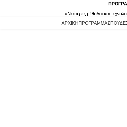
ΠΡΟΓΡΑ
«Νεότερες μέθοδοι και τεχνολο
ΑΡΧΙΚΗ
ΠΡΟΓΡΑΜΜΑ
ΣΠΟΥΔΕ
Click to enlarge