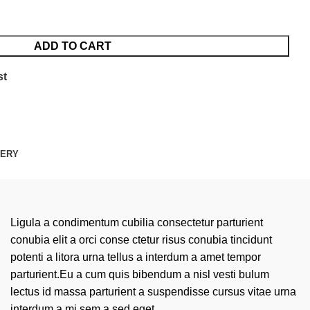
ADD TO CART
st
VERY
Ligula a condimentum cubilia consectetur parturient
conubia elit a orci conse ctetur risus conubia tincidunt
potenti a litora urna tellus a interdum a amet tempor
parturient.Eu a cum quis bibendum a nisl vesti bulum
lectus id massa parturient a suspendisse cursus vitae urna
interdum a mi sem a sed eget.