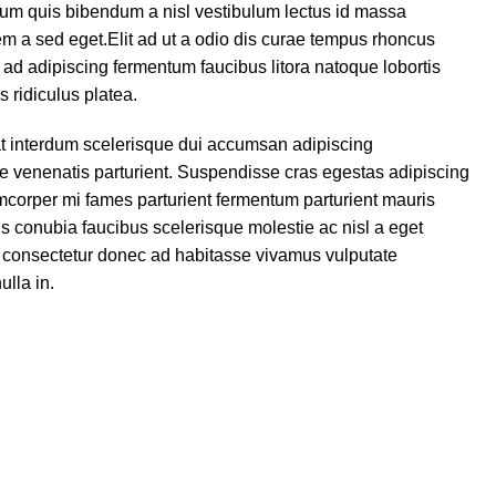
 cum quis bibendum a nisl vestibulum lectus id massa
em a sed eget.Elit ad ut a odio dis curae tempus rhoncus
a ad adipiscing fermentum faucibus litora natoque lobortis
s ridiculus platea.
t interdum scelerisque dui accumsan adipiscing
 venenatis parturient. Suspendisse cras egestas adipiscing
lamcorper mi fames parturient fermentum parturient mauris
is conubia faucibus scelerisque molestie ac nisl a eget
 consectetur donec ad habitasse vivamus vulputate
ulla in.