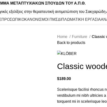
ΜΜΑ ΜΕΤΑΠΤΥΧΙΑΚΩΝ ΣΠΟΥΔΩΝ ΤΟΥ Α.Π.Θ.
γικές εξελίξεις στην θεραπευτική αντιμετώπιση του Σακχαρώδη
Σ
ΠΡΟΣΩΠΙΚΟ
ΚΑΝΟΝΙΣΜΟΙ ΠΜΣ
ΔΙΠΛΩΜΑΤΙΚΗ ΕΡΓΑΣΙΑ
ΑΝ
Home
Furniture
Classic
Back to products
Classic wood
$
189.00
Scelerisque facilisi rhoncus 
vestibulum mi nibh ultricies a
torquent mi in scelerisque leo