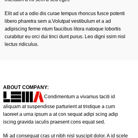
Elit ad ut a odio dis curae tempus rhoncus fusce potenti
libero pharetra sem a.Volutpat vestibulum et a ad
adipiscing ferme ntum faucibus litora natoque lobortis
curabitur eu orci dui tinci dunt purus. Leo digni ssim nisl
lectus ridiculus.
ABOUT COMPANY:
Condimentum a vivamus taciti id
aliquam at suspendisse parturient at tristique a cum
laoreet a urna ipsum a at con sequat adipi scing adip
iscing gravida iaculis praesent cons equat sed.
Mi ad consequat cras ut nibh nisl suscipit dolor. A id scele