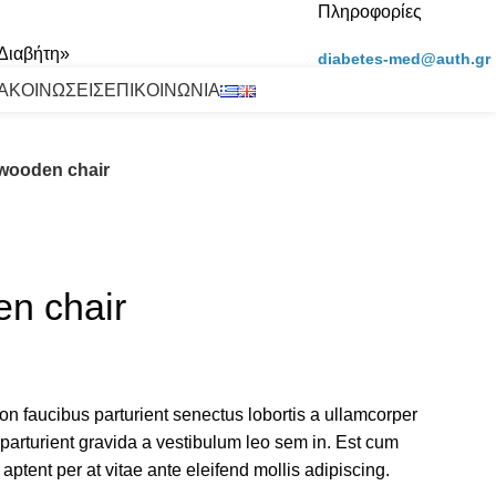
Πληροφορίες
 Διαβήτη»
diabetes-med@auth.gr
ΑΚΟΙΝΩΣΕΙΣ
ΕΠΙΚΟΙΝΩΝΙΑ
 wooden chair
en chair
non faucibus parturient senectus lobortis a ullamcorper
 parturient gravida a vestibulum leo sem in. Est cum
 aptent per at vitae ante eleifend mollis adipiscing.