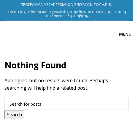
ΠΡΟΓΡΑΜΜΑ ΜΕΤΑΠΤΥΧΙΑΚΩΝ ΣΠΟΥΔΩΝ ΤΟΥ Α.Π.Θ.
«Νεότερες μέθοδοι και τεχνολογίες στην θεραπευτική αντιμετώπιση
του Σακχαρώδη Διαβήτη»
MENU
Nothing Found
Apologies, but no results were found. Perhaps
searching will help find a related post.
Search