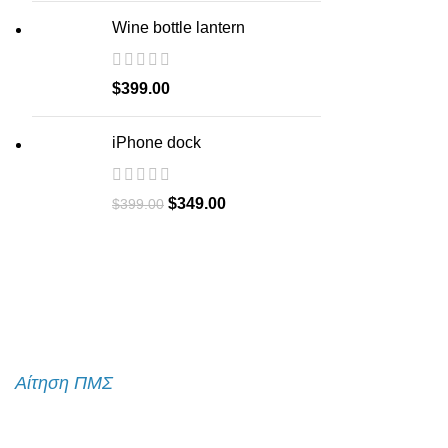
Wine bottle lantern
$
399.00
iPhone dock
Original
Current
$
349.00
$
399.00
price
price
was:
is:
$399.00.
$349.00.
Αίτηση εισαγωγής
Αίτηση ΠΜΣ