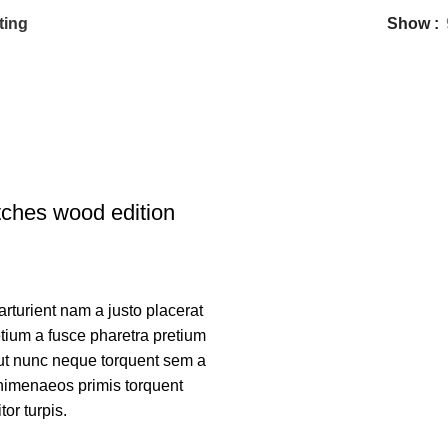
ting
Show
ches wood edition
turient nam a justo placerat
etium a fusce pharetra pretium
 ut nunc neque torquent sem a
himenaeos primis torquent
itor turpis.