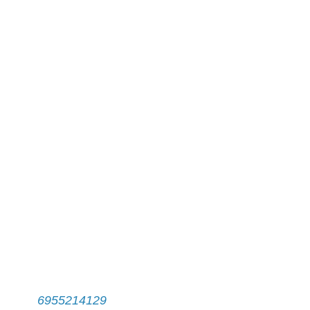
Επικοινωνία
Γραμματεία Π.Μ.Σ.
Τηλ:
6955214129