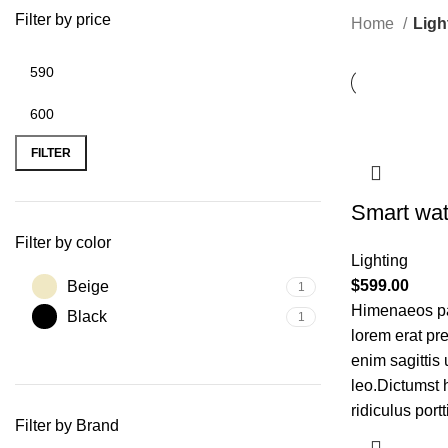
Filter by price
Home
Ligh
Min
Max
price
price
FILTER
Smart wat
Filter by color
Lighting
$
599.00
Beige
1
Himenaeos par
Black
1
lorem erat pr
enim sagittis
leo.Dictumst 
ridiculus portt
Filter by Brand