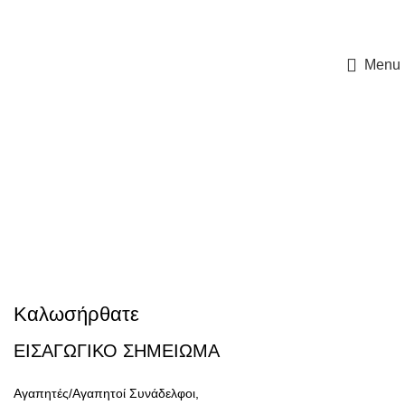
ΠΡΟΓΡΑΜΜΑ ΜΕΤΑΠΤΥΧΙΑΚΩΝ ΣΠΟΥΔΩΝ ΤΟΥ Α.Π.Θ.
«Νεότερες μέθοδοι και τεχνολογίες στην θεραπευτική αντιμετώπιση του
Σακχαρώδη Διαβήτη»
Menu
Καλωσήρθατε
ΕΙΣΑΓΩΓΙΚΟ ΣΗΜΕΙΩΜΑ
Αγαπητές/Αγαπητοί Συνάδελφοι,