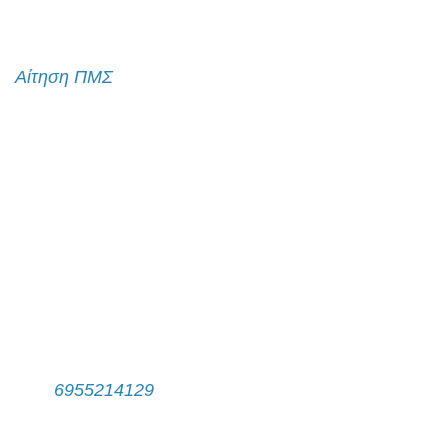
Αίτηση εισαγωγής
Αίτηση ΠΜΣ
Λίστα Επικοινωνίας
Γραφτείτε στη λίστα επικοινωνίας
Επικοινωνία
Γραμματεία Π.Μ.Σ.
Τηλ:
6955214129
Δευτέρα - Παρασκευή, 11:00 π.μ. - 14:00 μ.μ.