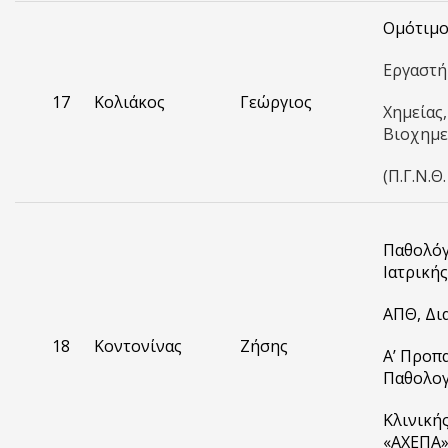
Ομότιμο
Εργαστή
17
Κολιάκος
Γεώργιος
Χημεία
ς
,
Βιοχημε
(Π.Γ.Ν.Θ
Παθολόγ
Ιατρικής
ΑΠΘ, Δι
18
Κοντονίνας
Ζήσης
Α’ Προπ
Παθολογ
Κλινικής
«ΑΧΕΠΑ