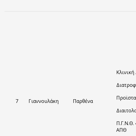
Κλινική
Διατροφ
Προϊστα
7
Γιαννουλάκη
Παρθένα
Διαιτολ
Π.Γ.Ν.Θ.
ΑΠΘ