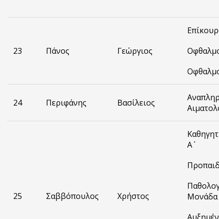
Επίκουρ
23
Πάνος
Γεώργιος
Οφθαλμο
Οφθαλμ
Αναπληρ
24
Περιφάνης
Βασίλειος
Αιματολ
Καθηγητ
Α΄
Προπαιδ
Παθολογ
25
Σαββόπουλος
Χρήστος
Μονάδα
Αυξημέν