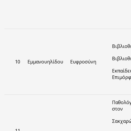
Βιβλιοθ
Βιβλιοθ
10
Εμμανουηλίδου
Ευφροσύνη
Εκπαίδε
Επιμόρ
Παθολόγ
στον
Σακχαρώ
11