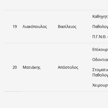
Καθηγητ
19
Λιακόπουλος
Βασίλειος
Παθολογ
Π.Γ.Ν.Θ.
Επίκουρ
Οδοντια
20
Ματιάκης
Απόστολος
Στοματι
Παθολογ
Χειρουρ