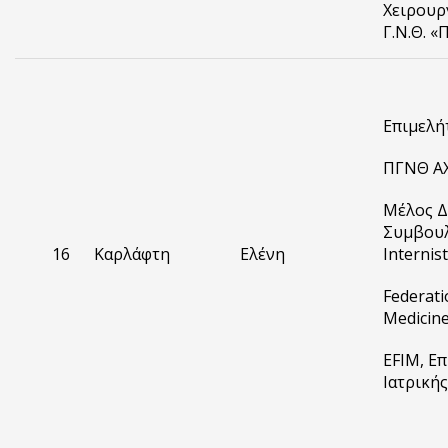
Χειρουρ
Γ.Ν.Θ. 
Επιμελήτ
ΠΓΝΘ Α
Μέλος Δ
Συμβου
16
Καρλάφτη
Ελένη
Internis
Federati
Medicine
EFIM, Ε
Ιατρική