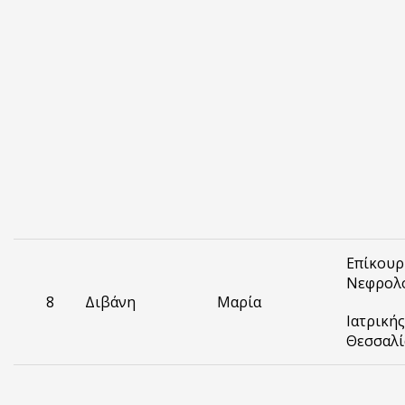
Επίκουρ
Νεφρολο
8
Διβάνη
Μαρία
Ιατρική
Θεσσαλί