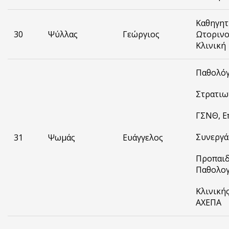
Καθηγητή
30
Ψύλλας
Γεώργιος
Ωτορινο
Κλινική
Παθολόγ
Στρατιω
ΓΣΝΘ, Ε
Συνεργάτ
31
Ψωμάς
Ευάγγελος
Προπαιδ
Παθολογ
Κλινική
ΑΧΕΠΑ