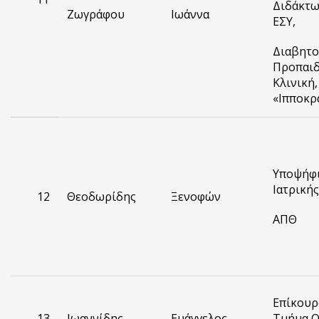
Διδάκτω
Ζωγράφου
Ιωάννα
ΕΣΥ,
Διαβητο
Προπαιδ
Κλινική, 
«Ιπποκρ
Υποψήφι
Ιατρικής
12
Θεοδωρίδης
Ξενοφών
ΑΠΘ
Επίκουρ
13
Ιωαννίδης
Ευάγγελος
Τμήμα Ο