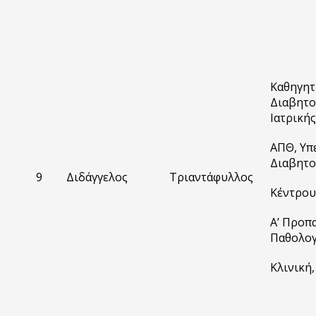
Καθηγητ
Διαβητο
Ιατρικής
ΑΠΘ, Υπ
Διαβητο
9
Διδάγγελος
Τριαντάφυλλος
Κέντρου
Α’ Προπ
Παθολογ
Κλινική,