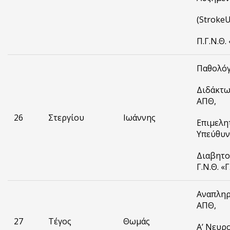
(StrokeU
Π.Γ.Ν.Θ.
Παθολόγ
Διδάκτω
ΑΠΘ,
26
Στεργίου
Ιωάννης
Επιμελητ
Υπεύθυν
Διαβητο
Γ.Ν.Θ. «
Αναπληρ
ΑΠΘ,
27
Τέγος
Θωμάς
Α’ Νευρ