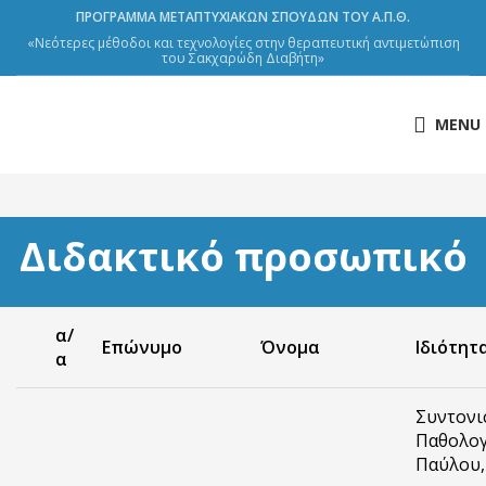
ΠΡΟΓΡΑΜΜΑ ΜΕΤΑΠΤΥΧΙΑΚΩΝ ΣΠΟΥΔΩΝ ΤΟΥ Α.Π.Θ.
«Νεότερες μέθοδοι και τεχνολογίες στην θεραπευτική αντιμετώπιση
του Σακχαρώδη Διαβήτη»
MENU
Διδακτικό προσωπικό
α/
Επώνυμο
Όνομα
Ιδιότητ
α
Συντονι
Παθολογ
Παύλου,