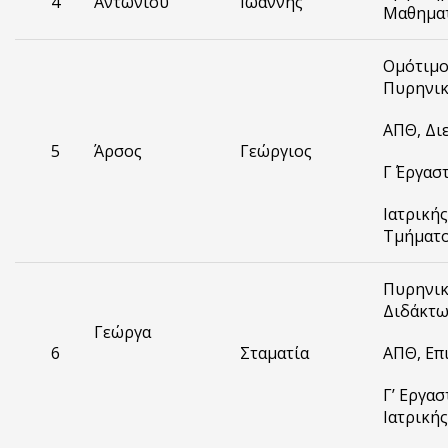
4
Αντωνίου
Ιωάννης
Μαθημα
Ομότιμο
Πυρηνικ
ΑΠΘ, Δι
5
Άρσος
Γεώργιος
Γ΄ Εργα
Ιατρικής
Τμήματο
Πυρηνικ
Διδάκτ
Γεώργα
6
Σταματία
ΑΠΘ, Επι
Γ’ Εργα
Ιατρικής