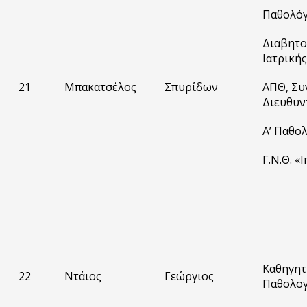
Παθολόγ
Διαβητο
Ιατρικής
21
Μπακατσέλος
Σπυρίδων
ΑΠΘ, Συ
Διευθυν
Α’ Παθολ
Γ.Ν.Θ. «
Καθηγητ
22
Ντάιος
Γεώργιος
Παθολογ