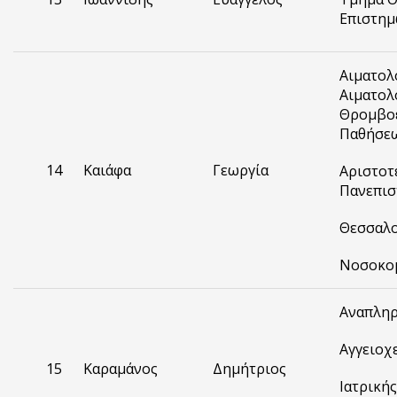
Επιστη
Αιματολ
Αιματολ
Θρομβο
Παθήσε
14
Καιάφα
Γεωργία
Αριστοτ
Πανεπισ
Θεσσαλο
Νοσοκο
Αναπληρ
Αγγειοχ
15
Καραμάνος
Δημήτριος
Ιατρικής